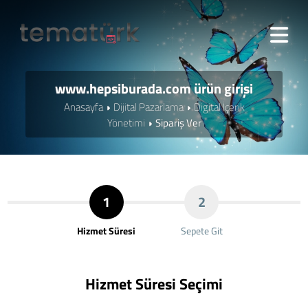
www.hepsiburada.com ürün girişi
Anasayfa
Dijital Pazarlama
Digital İçerik
Yönetimi
Sipariş Ver
1
2
Hizmet Süresi
Sepete Git
Hizmet Süresi Seçimi