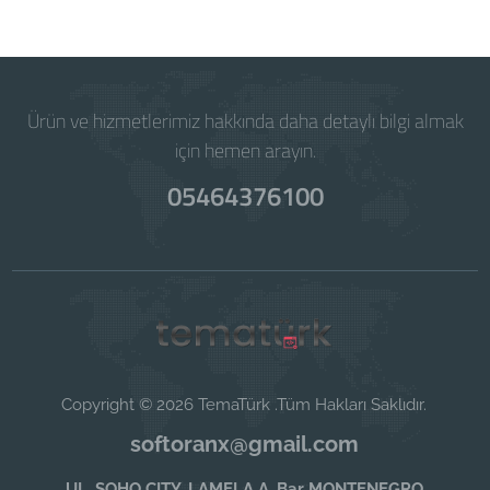
Ürün ve hizmetlerimiz hakkında daha detaylı bilgi almak
için hemen arayın.
05464376100
Copyright © 2026 TemaTürk .Tüm Hakları Saklıdır.
softoranx@gmail.com
UL. SOHO CITY, LAMELA A, Bar MONTENEGRO